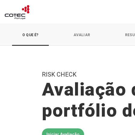
O QUE É?
AVALIAR
RESU
RISK CHECK
Avaliação 
portfólio 
Iniciar Avaliação