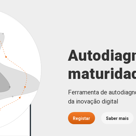
Autodiag
maturidad
Ferramenta de autodiagn
da inovação digital
Registar
Saber mais